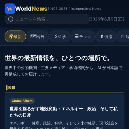
World
News
SINCE 2026 / Independent News
2026年8月9日(日)
🌍
🗺️
🔬
💻
💊
💹
最新
海外
科学
テック
健康
世界の最新情報を、ひとつの場所で。
世界中の公的機関・主要メディア・学術機関から、AI が日本語で
再構成してお届けします。
国際
Global Affairs
世界を揺るがす地殻変動：エネルギー、政治、そして私
たちの日常
エネルギー、健康、政治、科学、そして未来の経済。現代社会を
形作る多様なニュースから読み解く、グローバルな視点。