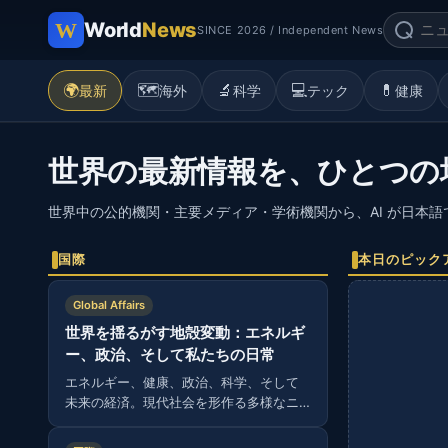
World
News
SINCE 2026 / Independent News
🌍
🗺️
🔬
💻
💊
最新
海外
科学
テック
健康
世界の最新情報を、ひとつの
世界中の公的機関・主要メディア・学術機関から、AI が日本
国際
本日のピック
Global Affairs
世界を揺るがす地殻変動：エネルギ
ー、政治、そして私たちの日常
エネルギー、健康、政治、科学、そして
未来の経済。現代社会を形作る多様なニ
ュースから読み解く、グローバルな視
点。