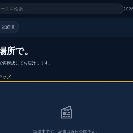
202
💹
経済
場所で。
語で再構成してお届けします。
アップ
📰
準備中です。記事は近日公開予定。