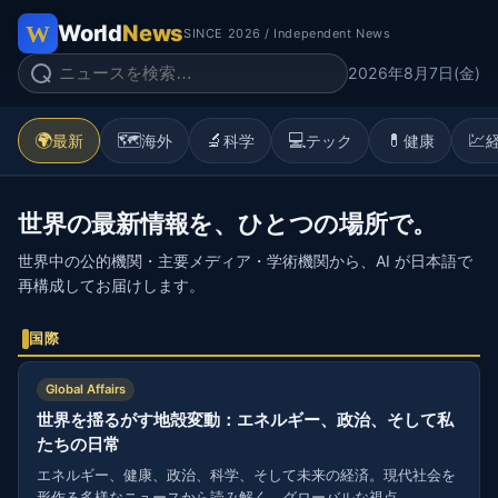
World
News
SINCE 2026 / Independent News
2026年8月7日(金)
🌍
🗺️
🔬
💻
💊
💹
最新
海外
科学
テック
健康
世界の最新情報を、ひとつの場所で。
世界中の公的機関・主要メディア・学術機関から、AI が日本語で
再構成してお届けします。
国際
Global Affairs
世界を揺るがす地殻変動：エネルギー、政治、そして私
たちの日常
エネルギー、健康、政治、科学、そして未来の経済。現代社会を
形作る多様なニュースから読み解く、グローバルな視点。