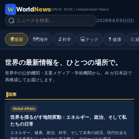
World
News
SINCE 2026 / Independent News
2026年8月9日(日)
🌍
🗺️
🔬
💻
💊
💹
最新
海外
科学
テック
健康
世界の最新情報を、ひとつの場所で。
世界中の公的機関・主要メディア・学術機関から、AI が日本語で
再構成してお届けします。
国際
Global Affairs
世界を揺るがす地殻変動：エネルギー、政治、そして私
たちの日常
エネルギー、健康、政治、科学、そして未来の経済。現代社会を
形作る多様なニュースから読み解く、グローバルな視点。