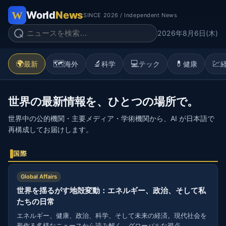
World
News
SINCE 2026 / Independent News
2026年8月6日(木)
🌍
🗺️
🔬
💻
💊
💹
最新
海外
科学
テック
健康
世界の最新情報を、ひとつの場所で。
世界中の公的機関・主要メディア・学術機関から、AI が日本語で
再構成してお届けします。
国際
Global Affairs
世界を揺るがす地殻変動：エネルギー、政治、そして私
たちの日常
エネルギー、健康、政治、科学、そして未来の経済。現代社会を
形作る多様なニュースから読み解く、グローバルな視点。