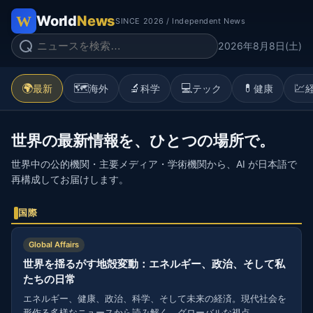
World
News
SINCE 2026 / Independent News
2026年8月8日(土)
🌍
🗺️
🔬
💻
💊
💹
最新
海外
科学
テック
健康
世界の最新情報を、ひとつの場所で。
世界中の公的機関・主要メディア・学術機関から、AI が日本語で
再構成してお届けします。
国際
Global Affairs
世界を揺るがす地殻変動：エネルギー、政治、そして私
たちの日常
エネルギー、健康、政治、科学、そして未来の経済。現代社会を
形作る多様なニュースから読み解く、グローバルな視点。