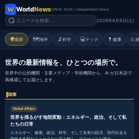
World
News
SINCE 2026 / Independent News
2026年8月8日(土)
🌍
🗺️
🔬
💻
💊
💹
最新
海外
科学
テック
健康
世界の最新情報を、ひとつの場所で。
世界中の公的機関・主要メディア・学術機関から、AI が日本語で
再構成してお届けします。
国際
Global Affairs
世界を揺るがす地殻変動：エネルギー、政治、そして私
たちの日常
エネルギー、健康、政治、科学、そして未来の経済。現代社会を
形作る多様なニュースから読み解く、グローバルな視点。