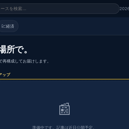
202
💹
経済
場所で。
語で再構成してお届けします。
アップ
📰
準備中です。記事は近日公開予定。