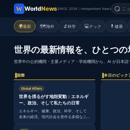
World
News
SINCE 2026 / Independent News
🌍
🗺️
🔬
💻
💊
最新
海外
科学
テック
健康
世界の最新情報を、ひとつの
世界中の公的機関・主要メディア・学術機関から、AI が日本
国際
本日のピック
Global Affairs
世界を揺るがす地殻変動：エネルギ
ー、政治、そして私たちの日常
エネルギー、健康、政治、科学、そして
未来の経済。現代社会を形作る多様なニ
ュースから読み解く、グローバルな視
点。