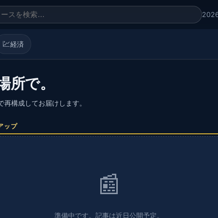
202
💹
経済
場所で。
語で再構成してお届けします。
アップ
📰
準備中です。記事は近日公開予定。