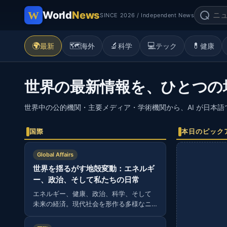
World
News
SINCE 2026 / Independent News
🌍
🗺️
🔬
💻
💊
最新
海外
科学
テック
健康
世界の最新情報を、ひとつの
世界中の公的機関・主要メディア・学術機関から、AI が日本
国際
本日のピック
Global Affairs
世界を揺るがす地殻変動：エネルギ
ー、政治、そして私たちの日常
エネルギー、健康、政治、科学、そして
未来の経済。現代社会を形作る多様なニ
ュースから読み解く、グローバルな視
点。