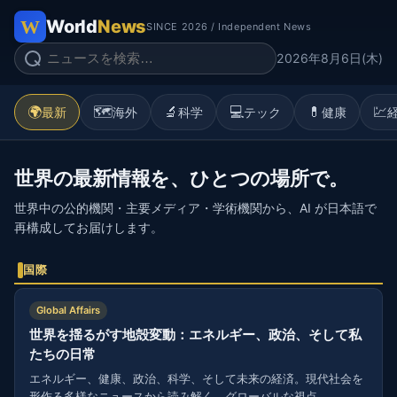
World
News
SINCE 2026 / Independent News
2026年8月6日(木)
🌍
🗺️
🔬
💻
💊
💹
最新
海外
科学
テック
健康
世界の最新情報を、ひとつの場所で。
世界中の公的機関・主要メディア・学術機関から、AI が日本語で
再構成してお届けします。
国際
Global Affairs
世界を揺るがす地殻変動：エネルギー、政治、そして私
たちの日常
エネルギー、健康、政治、科学、そして未来の経済。現代社会を
形作る多様なニュースから読み解く、グローバルな視点。