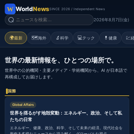
World
News
SINCE 2026 / Independent News
2026年8月7日(金)
🌍
🗺️
🔬
💻
💊
💹
最新
海外
科学
テック
健康
世界の最新情報を、ひとつの場所で。
世界中の公的機関・主要メディア・学術機関から、AI が日本語で
再構成してお届けします。
国際
Global Affairs
世界を揺るがす地殻変動：エネルギー、政治、そして私
たちの日常
エネルギー、健康、政治、科学、そして未来の経済。現代社会を
形作る多様なニュースから読み解く、グローバルな視点。