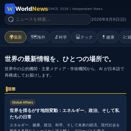
World
News
SINCE 2026 / Independent News
2026年8月9日(日)
🌍
🗺️
🔬
💻
💊
💹
最新
海外
科学
テック
健康
世界の最新情報を、ひとつの場所で。
世界中の公的機関・主要メディア・学術機関から、AI が日本語で
再構成してお届けします。
国際
Global Affairs
世界を揺るがす地殻変動：エネルギー、政治、そして私
たちの日常
エネルギー、健康、政治、科学、そして未来の経済。現代社会を
形作る多様なニュースから読み解く、グローバルな視点。