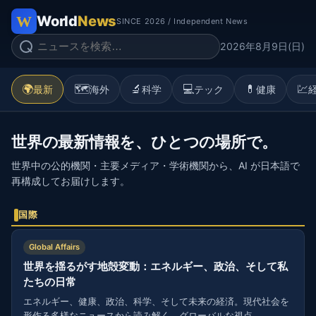
World
News
SINCE 2026 / Independent News
2026年8月9日(日)
🌍
🗺️
🔬
💻
💊
💹
最新
海外
科学
テック
健康
世界の最新情報を、ひとつの場所で。
世界中の公的機関・主要メディア・学術機関から、AI が日本語で
再構成してお届けします。
国際
Global Affairs
世界を揺るがす地殻変動：エネルギー、政治、そして私
たちの日常
エネルギー、健康、政治、科学、そして未来の経済。現代社会を
形作る多様なニュースから読み解く、グローバルな視点。