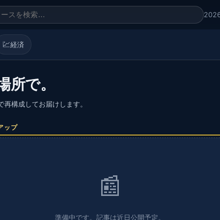
202
💹
経済
場所で。
語で再構成してお届けします。
アップ
📰
準備中です。記事は近日公開予定。