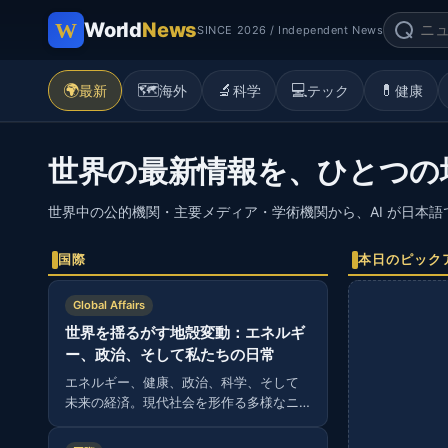
World
News
SINCE 2026 / Independent News
🌍
🗺️
🔬
💻
💊
最新
海外
科学
テック
健康
世界の最新情報を、ひとつの
世界中の公的機関・主要メディア・学術機関から、AI が日本
国際
本日のピック
Global Affairs
世界を揺るがす地殻変動：エネルギ
ー、政治、そして私たちの日常
エネルギー、健康、政治、科学、そして
未来の経済。現代社会を形作る多様なニ
ュースから読み解く、グローバルな視
点。