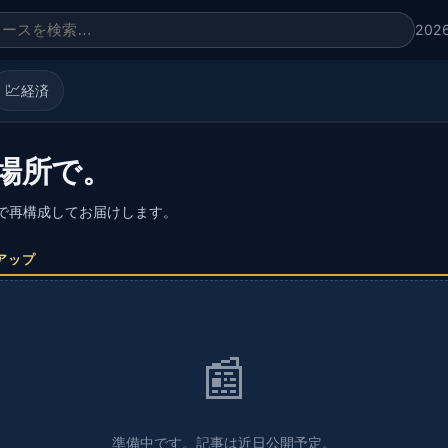
202
💹
経済
場所で。
語で再構成してお届けします。
アップ
📰
準備中です。記事は近日公開予定。