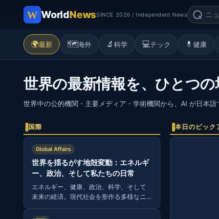
World
News
SINCE 2026 / Independent News
🌍
🗺️
🔬
💻
💊
最新
海外
科学
テック
健康
世界の最新情報を、ひとつの
世界中の公的機関・主要メディア・学術機関から、AI が日本
国際
本日のピック
Global Affairs
世界を揺るがす地殻変動：エネルギ
ー、政治、そして私たちの日常
エネルギー、健康、政治、科学、そして
未来の経済。現代社会を形作る多様なニ
ュースから読み解く、グローバルな視
点。