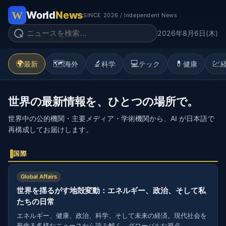
World
News
SINCE 2026 / Independent News
2026年8月6日(木)
🌍
🗺️
🔬
💻
💊
💹
最新
海外
科学
テック
健康
世界の最新情報を、ひとつの場所で。
世界中の公的機関・主要メディア・学術機関から、AI が日本語で
再構成してお届けします。
国際
Global Affairs
世界を揺るがす地殻変動：エネルギー、政治、そして私
たちの日常
エネルギー、健康、政治、科学、そして未来の経済。現代社会を
形作る多様なニュースから読み解く、グローバルな視点。