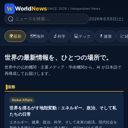
World
News
SINCE 2026 / Independent News
2026年8月8日(土)
🌍
🗺️
🔬
💻
💊
💹
最新
海外
科学
テック
健康
世界の最新情報を、ひとつの場所で。
世界中の公的機関・主要メディア・学術機関から、AI が日本語で
再構成してお届けします。
国際
Global Affairs
世界を揺るがす地殻変動：エネルギー、政治、そして私
たちの日常
エネルギー、健康、政治、科学、そして未来の経済。現代社会を
形作る多様なニュースから読み解く、グローバルな視点。