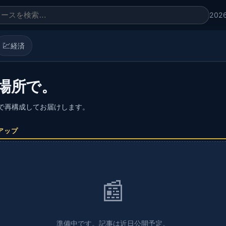
202
💹
経済
場所で。
語で再構成してお届けします。
アップ
📰
準備中です。記事は近日公開予定。