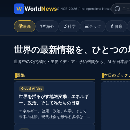
World
News
SINCE 2026 / Independent News
🌍
🗺️
🔬
💻
💊
最新
海外
科学
テック
健康
世界の最新情報を、ひとつの
世界中の公的機関・主要メディア・学術機関から、AI が日本
国際
本日のピック
Global Affairs
世界を揺るがす地殻変動：エネルギ
ー、政治、そして私たちの日常
エネルギー、健康、政治、科学、そして
未来の経済。現代社会を形作る多様なニ
ュースから読み解く、グローバルな視
点。