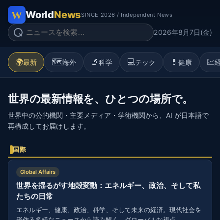
World
News
SINCE 2026 / Independent News
2026年8月7日(金)
🌍
🗺️
🔬
💻
💊
💹
最新
海外
科学
テック
健康
世界の最新情報を、ひとつの場所で。
世界中の公的機関・主要メディア・学術機関から、AI が日本語で
再構成してお届けします。
国際
Global Affairs
世界を揺るがす地殻変動：エネルギー、政治、そして私
たちの日常
エネルギー、健康、政治、科学、そして未来の経済。現代社会を
形作る多様なニュースから読み解く、グローバルな視点。