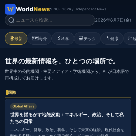
World
News
SINCE 2026 / Independent News
2026年8月7日(金)
🌍
🗺️
🔬
💻
💊
💹
最新
海外
科学
テック
健康
世界の最新情報を、ひとつの場所で。
世界中の公的機関・主要メディア・学術機関から、AI が日本語で
再構成してお届けします。
国際
Global Affairs
世界を揺るがす地殻変動：エネルギー、政治、そして私
たちの日常
エネルギー、健康、政治、科学、そして未来の経済。現代社会を
形作る多様なニュースから読み解く、グローバルな視点。