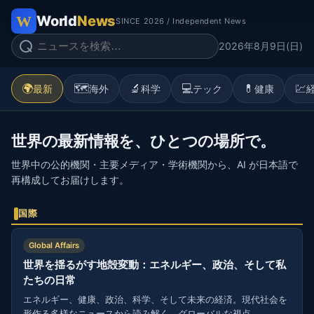
World
News
SINCE 2026 / Independent News
2026年8月9日(日)
🌍
🗺️
🔬
💻
💊
💹
最新
海外
科学
テック
健康
世界の最新情報を、ひとつの場所で。
世界中の公的機関・主要メディア・学術機関から、AI が日本語で
再構成してお届けします。
国際
Global Affairs
世界を揺るがす地殻変動：エネルギー、政治、そして私
たちの日常
エネルギー、健康、政治、科学、そして未来の経済。現代社会を
形作る多様なニュースから読み解く、グローバルな視点。