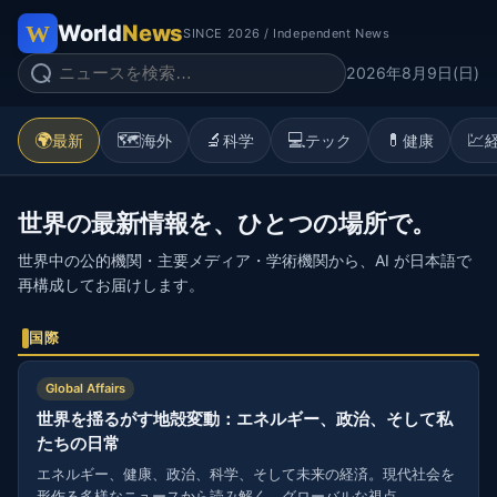
World
News
SINCE 2026 / Independent News
2026年8月9日(日)
🌍
🗺️
🔬
💻
💊
💹
最新
海外
科学
テック
健康
世界の最新情報を、ひとつの場所で。
世界中の公的機関・主要メディア・学術機関から、AI が日本語で
再構成してお届けします。
国際
Global Affairs
世界を揺るがす地殻変動：エネルギー、政治、そして私
たちの日常
エネルギー、健康、政治、科学、そして未来の経済。現代社会を
形作る多様なニュースから読み解く、グローバルな視点。