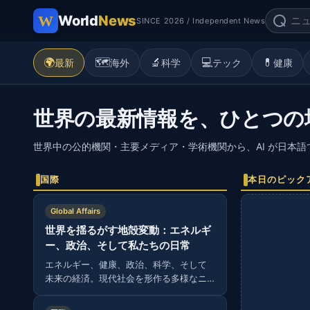
World
News
SINCE 2026 / Independent News
🌍
🗺️
🔬
💻
💊
最新
海外
科学
テック
健康
世界の最新情報を、ひとつの
世界中の公的機関・主要メディア・学術機関から、AI が日本
国際
本日のピック
Global Affairs
世界を揺るがす地殻変動：エネルギ
ー、政治、そして私たちの日常
エネルギー、健康、政治、科学、そして
未来の経済。現代社会を形作る多様なニ
ュースから読み解く、グローバルな視
点。