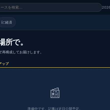
202
💹
経済
場所で。
語で再構成してお届けします。
アップ
📰
準備中です。記事は近日公開予定。