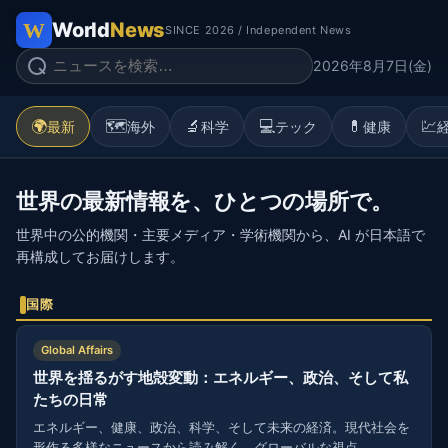
World
News
SINCE 2026 / Independent News
2026年8月7日(金)
🌍
🗺️
🔬
💻
💊
💹
最新
海外
科学
テック
健康
世界の最新情報を、ひとつの場所で。
世界中の公的機関・主要メディア・学術機関から、AI が日本語で
再構成してお届けします。
国際
Global Affairs
世界を揺るがす地殻変動：エネルギー、政治、そして私
たちの日常
エネルギー、健康、政治、科学、そして未来の経済。現代社会を
形作る多様なニュースから読み解く、グローバルな視点。