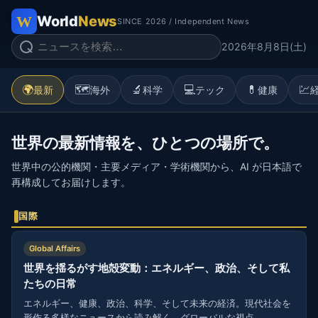
World
News
SINCE 2026 / Independent News
2026年8月8日(土)
🌍
🗺️
🔬
💻
💊
💹
最新
海外
科学
テック
健康
世界の最新情報を、ひとつの場所で。
世界中の公的機関・主要メディア・学術機関から、AI が日本語で
再構成してお届けします。
国際
Global Affairs
世界を揺るがす地殻変動：エネルギー、政治、そして私
たちの日常
エネルギー、健康、政治、科学、そして未来の経済。現代社会を
形作る多様なニュースから読み解く、グローバルな視点。