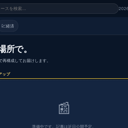
202
💹
経済
場所で。
語で再構成してお届けします。
アップ
📰
準備中です。記事は近日公開予定。