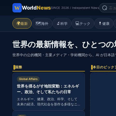
World
News
SINCE 2026 / Independent News
🌍
🗺️
🔬
💻
💊
最新
海外
科学
テック
健康
世界の最新情報を、ひとつの
世界中の公的機関・主要メディア・学術機関から、AI が日本
国際
本日のピック
Global Affairs
世界を揺るがす地殻変動：エネルギ
ー、政治、そして私たちの日常
エネルギー、健康、政治、科学、そして
未来の経済。現代社会を形作る多様なニ
ュースから読み解く、グローバルな視
点。