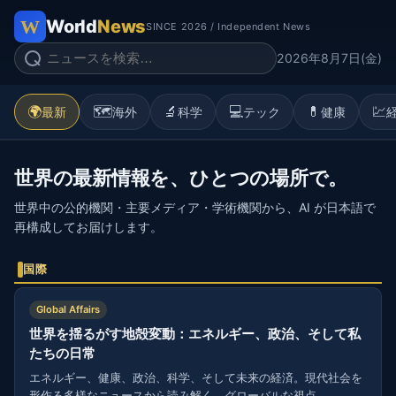
World
News
SINCE 2026 / Independent News
2026年8月7日(金)
🌍
🗺️
🔬
💻
💊
💹
最新
海外
科学
テック
健康
世界の最新情報を、ひとつの場所で。
世界中の公的機関・主要メディア・学術機関から、AI が日本語で
再構成してお届けします。
国際
Global Affairs
世界を揺るがす地殻変動：エネルギー、政治、そして私
たちの日常
エネルギー、健康、政治、科学、そして未来の経済。現代社会を
形作る多様なニュースから読み解く、グローバルな視点。