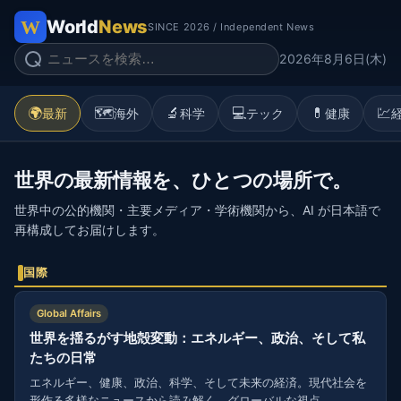
World
News
SINCE 2026 / Independent News
2026年8月6日(木)
🌍
🗺️
🔬
💻
💊
💹
最新
海外
科学
テック
健康
世界の最新情報を、ひとつの場所で。
世界中の公的機関・主要メディア・学術機関から、AI が日本語で
再構成してお届けします。
国際
Global Affairs
世界を揺るがす地殻変動：エネルギー、政治、そして私
たちの日常
エネルギー、健康、政治、科学、そして未来の経済。現代社会を
形作る多様なニュースから読み解く、グローバルな視点。