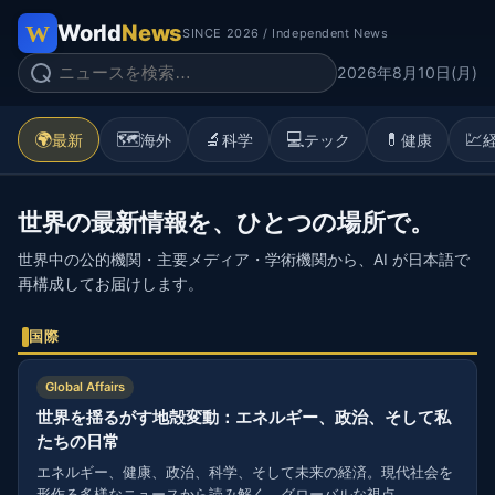
World
News
SINCE 2026 / Independent News
2026年8月10日(月)
🌍
🗺️
🔬
💻
💊
💹
最新
海外
科学
テック
健康
世界の最新情報を、ひとつの場所で。
世界中の公的機関・主要メディア・学術機関から、AI が日本語で
再構成してお届けします。
国際
Global Affairs
世界を揺るがす地殻変動：エネルギー、政治、そして私
たちの日常
エネルギー、健康、政治、科学、そして未来の経済。現代社会を
形作る多様なニュースから読み解く、グローバルな視点。