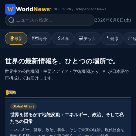
World
News
SINCE 2026 / Independent News
2026年8月8日(土)
🌍
🗺️
🔬
💻
💊
💹
最新
海外
科学
テック
健康
世界の最新情報を、ひとつの場所で。
世界中の公的機関・主要メディア・学術機関から、AI が日本語で
再構成してお届けします。
国際
Global Affairs
世界を揺るがす地殻変動：エネルギー、政治、そして私
たちの日常
エネルギー、健康、政治、科学、そして未来の経済。現代社会を
形作る多様なニュースから読み解く、グローバルな視点。