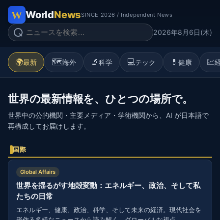
World
News
SINCE 2026 / Independent News
2026年8月6日(木)
🌍
🗺️
🔬
💻
💊
💹
最新
海外
科学
テック
健康
世界の最新情報を、ひとつの場所で。
世界中の公的機関・主要メディア・学術機関から、AI が日本語で
再構成してお届けします。
国際
Global Affairs
世界を揺るがす地殻変動：エネルギー、政治、そして私
たちの日常
エネルギー、健康、政治、科学、そして未来の経済。現代社会を
形作る多様なニュースから読み解く、グローバルな視点。