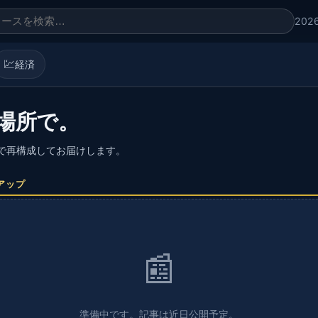
202
💹
経済
場所で。
語で再構成してお届けします。
アップ
📰
準備中です。記事は近日公開予定。