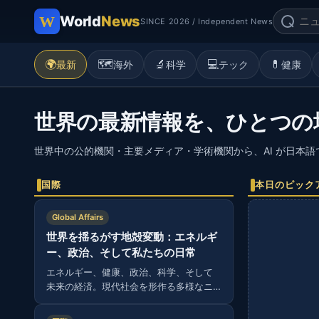
World
News
SINCE 2026 / Independent News
🌍
🗺️
🔬
💻
💊
最新
海外
科学
テック
健康
世界の最新情報を、ひとつの
世界中の公的機関・主要メディア・学術機関から、AI が日本
国際
本日のピック
Global Affairs
世界を揺るがす地殻変動：エネルギ
ー、政治、そして私たちの日常
エネルギー、健康、政治、科学、そして
未来の経済。現代社会を形作る多様なニ
ュースから読み解く、グローバルな視
点。