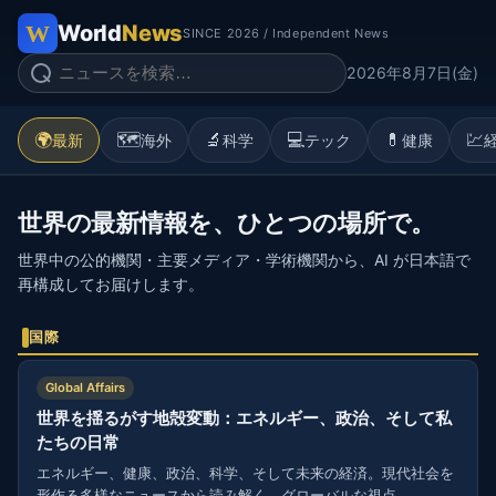
World
News
SINCE 2026 / Independent News
2026年8月7日(金)
🌍
🗺️
🔬
💻
💊
💹
最新
海外
科学
テック
健康
世界の最新情報を、ひとつの場所で。
世界中の公的機関・主要メディア・学術機関から、AI が日本語で
再構成してお届けします。
国際
Global Affairs
世界を揺るがす地殻変動：エネルギー、政治、そして私
たちの日常
エネルギー、健康、政治、科学、そして未来の経済。現代社会を
形作る多様なニュースから読み解く、グローバルな視点。