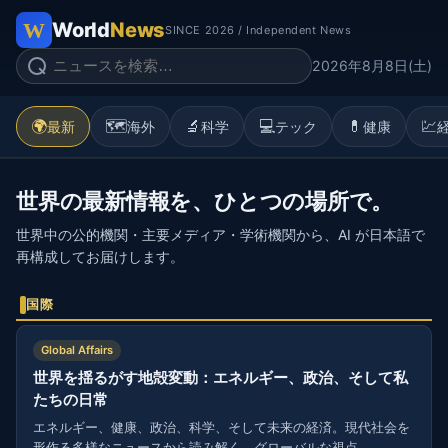
World
News
SINCE 2026 / Independent News
2026年8月8日(土)
🌍
🗺️
🔬
💻
💊
💹
最新
海外
科学
テック
健康
世界の最新情報を、ひとつの場所で。
世界中の公的機関・主要メディア・学術機関から、AI が日本語で
再構成してお届けします。
国際
Global Affairs
世界を揺るがす地殻変動：エネルギー、政治、そして私
たちの日常
エネルギー、健康、政治、科学、そして未来の経済。現代社会を
形作る多様なニュースから読み解く、グローバルな視点。