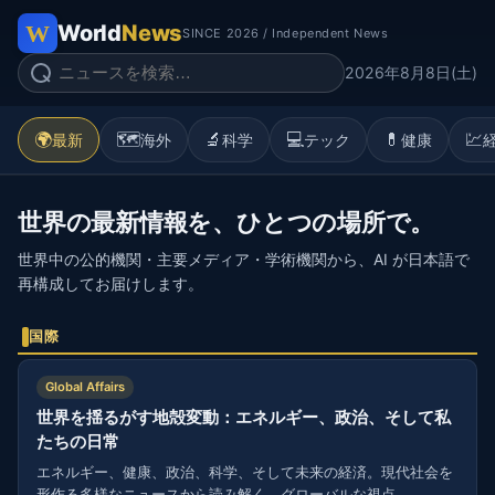
World
News
SINCE 2026 / Independent News
2026年8月8日(土)
🌍
🗺️
🔬
💻
💊
💹
最新
海外
科学
テック
健康
世界の最新情報を、ひとつの場所で。
世界中の公的機関・主要メディア・学術機関から、AI が日本語で
再構成してお届けします。
国際
Global Affairs
世界を揺るがす地殻変動：エネルギー、政治、そして私
たちの日常
エネルギー、健康、政治、科学、そして未来の経済。現代社会を
形作る多様なニュースから読み解く、グローバルな視点。