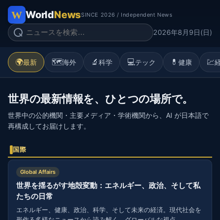
World
News
SINCE 2026 / Independent News
2026年8月9日(日)
🌍
🗺️
🔬
💻
💊
💹
最新
海外
科学
テック
健康
世界の最新情報を、ひとつの場所で。
世界中の公的機関・主要メディア・学術機関から、AI が日本語で
再構成してお届けします。
国際
Global Affairs
世界を揺るがす地殻変動：エネルギー、政治、そして私
たちの日常
エネルギー、健康、政治、科学、そして未来の経済。現代社会を
形作る多様なニュースから読み解く、グローバルな視点。