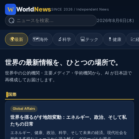
World
News
SINCE 2026 / Independent News
2026年8月6日(木)
🌍
🗺️
🔬
💻
💊
💹
最新
海外
科学
テック
健康
世界の最新情報を、ひとつの場所で。
世界中の公的機関・主要メディア・学術機関から、AI が日本語で
再構成してお届けします。
国際
Global Affairs
世界を揺るがす地殻変動：エネルギー、政治、そして私
たちの日常
エネルギー、健康、政治、科学、そして未来の経済。現代社会を
形作る多様なニュースから読み解く、グローバルな視点。