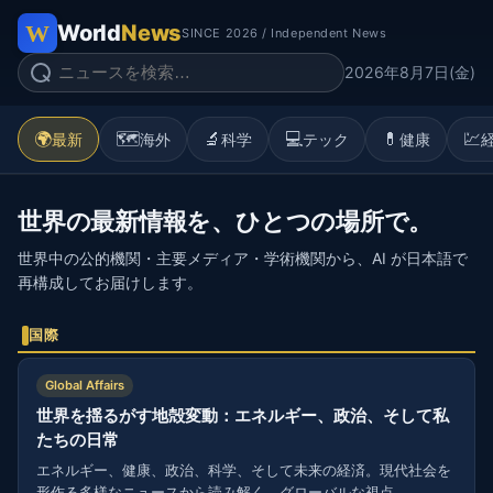
World
News
SINCE 2026 / Independent News
2026年8月7日(金)
🌍
🗺️
🔬
💻
💊
💹
最新
海外
科学
テック
健康
世界の最新情報を、ひとつの場所で。
世界中の公的機関・主要メディア・学術機関から、AI が日本語で
再構成してお届けします。
国際
Global Affairs
世界を揺るがす地殻変動：エネルギー、政治、そして私
たちの日常
エネルギー、健康、政治、科学、そして未来の経済。現代社会を
形作る多様なニュースから読み解く、グローバルな視点。