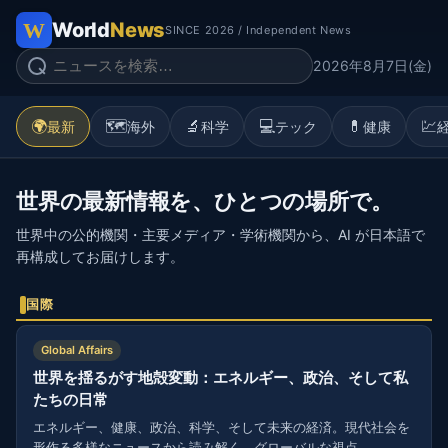
World
News
SINCE 2026 / Independent News
2026年8月7日(金)
🌍
🗺️
🔬
💻
💊
💹
最新
海外
科学
テック
健康
世界の最新情報を、ひとつの場所で。
世界中の公的機関・主要メディア・学術機関から、AI が日本語で
再構成してお届けします。
国際
Global Affairs
世界を揺るがす地殻変動：エネルギー、政治、そして私
たちの日常
エネルギー、健康、政治、科学、そして未来の経済。現代社会を
形作る多様なニュースから読み解く、グローバルな視点。