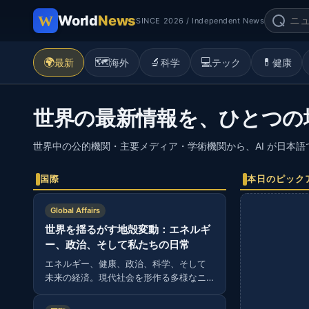
World
News
SINCE 2026 / Independent News
🌍
🗺️
🔬
💻
💊
最新
海外
科学
テック
健康
世界の最新情報を、ひとつの
世界中の公的機関・主要メディア・学術機関から、AI が日本
国際
本日のピック
Global Affairs
世界を揺るがす地殻変動：エネルギ
ー、政治、そして私たちの日常
エネルギー、健康、政治、科学、そして
未来の経済。現代社会を形作る多様なニ
ュースから読み解く、グローバルな視
点。