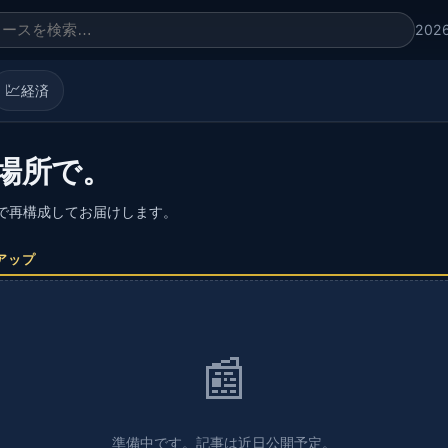
202
💹
経済
場所で。
語で再構成してお届けします。
アップ
📰
準備中です。記事は近日公開予定。