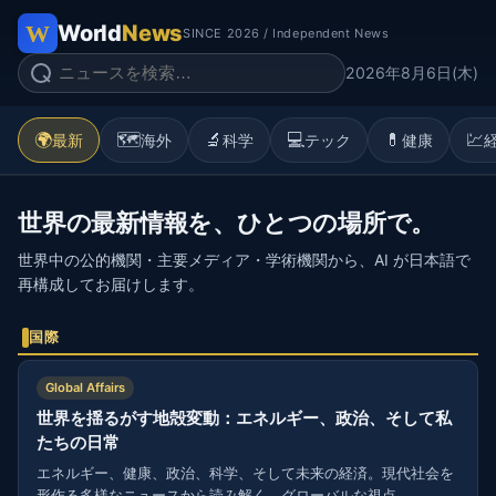
World
News
SINCE 2026 / Independent News
2026年8月6日(木)
🌍
🗺️
🔬
💻
💊
💹
最新
海外
科学
テック
健康
世界の最新情報を、ひとつの場所で。
世界中の公的機関・主要メディア・学術機関から、AI が日本語で
再構成してお届けします。
国際
Global Affairs
世界を揺るがす地殻変動：エネルギー、政治、そして私
たちの日常
エネルギー、健康、政治、科学、そして未来の経済。現代社会を
形作る多様なニュースから読み解く、グローバルな視点。