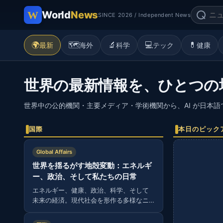
World
News
SINCE 2026 / Independent News
🌍
🗺️
🔬
💻
💊
最新
海外
科学
テック
健康
世界の最新情報を、ひとつの
世界中の公的機関・主要メディア・学術機関から、AI が日本
国際
本日のピック
Global Affairs
世界を揺るがす地殻変動：エネルギ
ー、政治、そして私たちの日常
エネルギー、健康、政治、科学、そして
未来の経済。現代社会を形作る多様なニ
ュースから読み解く、グローバルな視
点。