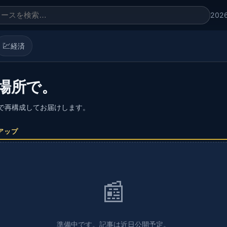
202
💹
経済
場所で。
語で再構成してお届けします。
アップ
📰
準備中です。記事は近日公開予定。