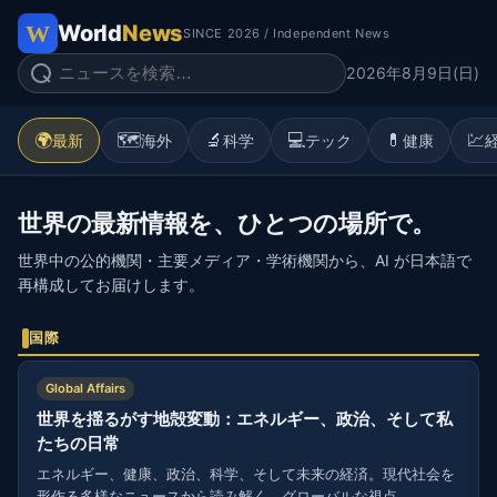
World
News
SINCE 2026 / Independent News
2026年8月9日(日)
🌍
🗺️
🔬
💻
💊
💹
最新
海外
科学
テック
健康
世界の最新情報を、ひとつの場所で。
世界中の公的機関・主要メディア・学術機関から、AI が日本語で
再構成してお届けします。
国際
Global Affairs
世界を揺るがす地殻変動：エネルギー、政治、そして私
たちの日常
エネルギー、健康、政治、科学、そして未来の経済。現代社会を
形作る多様なニュースから読み解く、グローバルな視点。