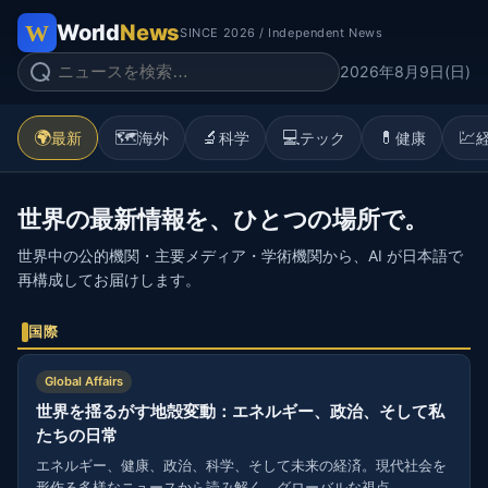
World
News
SINCE 2026 / Independent News
2026年8月9日(日)
🌍
🗺️
🔬
💻
💊
💹
最新
海外
科学
テック
健康
世界の最新情報を、ひとつの場所で。
世界中の公的機関・主要メディア・学術機関から、AI が日本語で
再構成してお届けします。
国際
Global Affairs
世界を揺るがす地殻変動：エネルギー、政治、そして私
たちの日常
エネルギー、健康、政治、科学、そして未来の経済。現代社会を
形作る多様なニュースから読み解く、グローバルな視点。