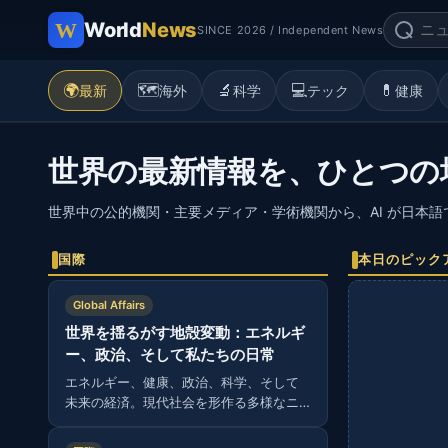
World
News
SINCE 2026 / Independent News
🌍
🗺️
🔬
💻
💊
最新
海外
科学
テック
健康
世界の最新情報を、ひとつの
世界中の公的機関・主要メディア・学術機関から、AI が日本
国際
本日のピック
Global Affairs
世界を揺るがす地殻変動：エネルギ
ー、政治、そして私たちの日常
エネルギー、健康、政治、科学、そして
未来の経済。現代社会を形作る多様なニ
ュースから読み解く、グローバルな視
点。