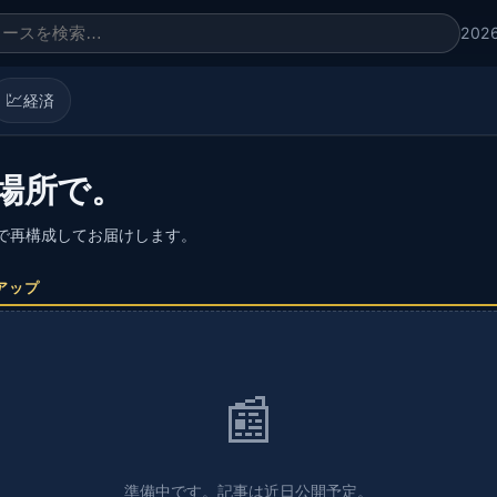
202
💹
経済
場所で。
語で再構成してお届けします。
アップ
📰
準備中です。記事は近日公開予定。