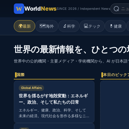
World
News
SINCE 2026 / Independent News
🌍
🗺️
🔬
💻
💊
最新
海外
科学
テック
健康
世界の最新情報を、ひとつの
世界中の公的機関・主要メディア・学術機関から、AI が日本
国際
本日のピック
Global Affairs
世界を揺るがす地殻変動：エネルギ
ー、政治、そして私たちの日常
エネルギー、健康、政治、科学、そして
未来の経済。現代社会を形作る多様なニ
ュースから読み解く、グローバルな視
点。