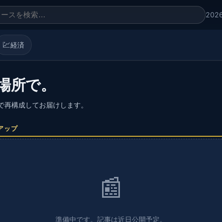
202
💹
経済
場所で。
語で再構成してお届けします。
アップ
📰
準備中です。記事は近日公開予定。