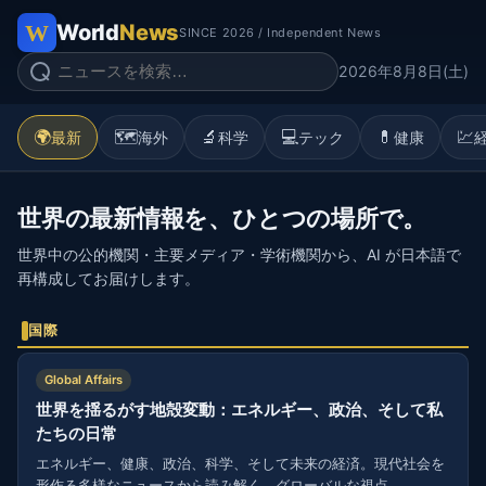
World
News
SINCE 2026 / Independent News
2026年8月8日(土)
🌍
🗺️
🔬
💻
💊
💹
最新
海外
科学
テック
健康
世界の最新情報を、ひとつの場所で。
世界中の公的機関・主要メディア・学術機関から、AI が日本語で
再構成してお届けします。
国際
Global Affairs
世界を揺るがす地殻変動：エネルギー、政治、そして私
たちの日常
エネルギー、健康、政治、科学、そして未来の経済。現代社会を
形作る多様なニュースから読み解く、グローバルな視点。