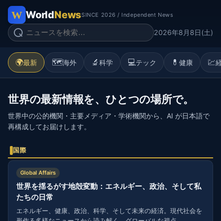
World
News
SINCE 2026 / Independent News
2026年8月8日(土)
🌍
🗺️
🔬
💻
💊
💹
最新
海外
科学
テック
健康
世界の最新情報を、ひとつの場所で。
世界中の公的機関・主要メディア・学術機関から、AI が日本語で
再構成してお届けします。
国際
Global Affairs
世界を揺るがす地殻変動：エネルギー、政治、そして私
たちの日常
エネルギー、健康、政治、科学、そして未来の経済。現代社会を
形作る多様なニュースから読み解く、グローバルな視点。