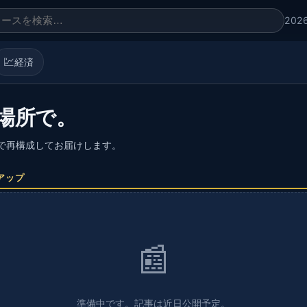
202
💹
経済
場所で。
語で再構成してお届けします。
アップ
📰
準備中です。記事は近日公開予定。