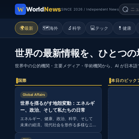
World
News
SINCE 2026 / Independent News
🌍
🗺️
🔬
💻
💊
最新
海外
科学
テック
健康
世界の最新情報を、ひとつの
世界中の公的機関・主要メディア・学術機関から、AI が日本
国際
本日のピック
Global Affairs
世界を揺るがす地殻変動：エネルギ
ー、政治、そして私たちの日常
エネルギー、健康、政治、科学、そして
未来の経済。現代社会を形作る多様なニ
ュースから読み解く、グローバルな視
点。