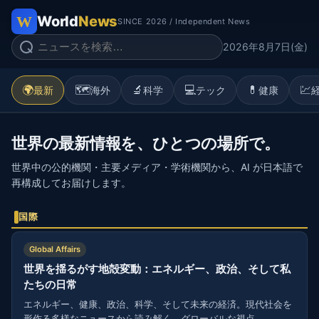
World
News
SINCE 2026 / Independent News
2026年8月7日(金)
🌍
🗺️
🔬
💻
💊
💹
最新
海外
科学
テック
健康
世界の最新情報を、ひとつの場所で。
世界中の公的機関・主要メディア・学術機関から、AI が日本語で
再構成してお届けします。
国際
Global Affairs
世界を揺るがす地殻変動：エネルギー、政治、そして私
たちの日常
エネルギー、健康、政治、科学、そして未来の経済。現代社会を
形作る多様なニュースから読み解く、グローバルな視点。